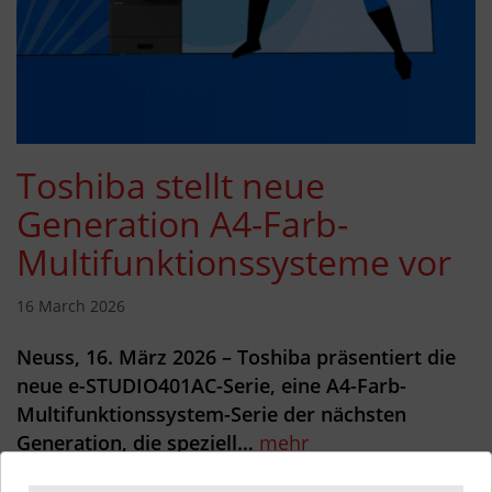
Toshiba stellt neue
Generation A4-Farb-
Multifunktionssysteme vor
16 March 2026
Neuss, 16. März 2026 – Toshiba präsentiert die
neue e-STUDIO401AC-Serie, eine A4-Farb-
Multifunktionssystem-Serie der nächsten
Generation, die speziell…
mehr