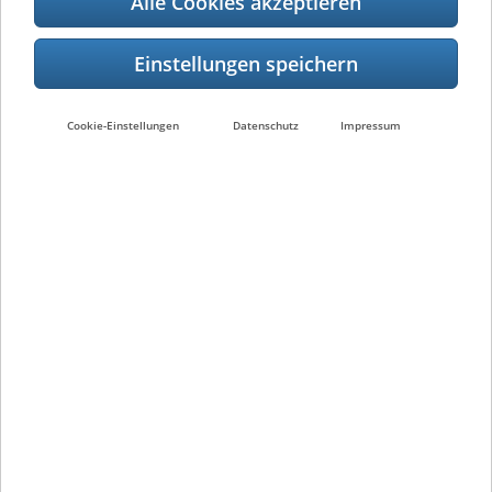
Alle Cookies akzeptieren
Toshiba präsentiert
vielseitigen 3-in-1-
Barcodedrucker
Cookie-Einstellungen
Datenschutz
Impressum
12 March 2026
Neuss, 12. März 2026 – Mit dem TRST-L1N
präsentiert Toshiba eine kompakte 3-in-1-
Druckplattform, die die Produktion von…
mehr
Personelle Veränderung in
der Leitung des