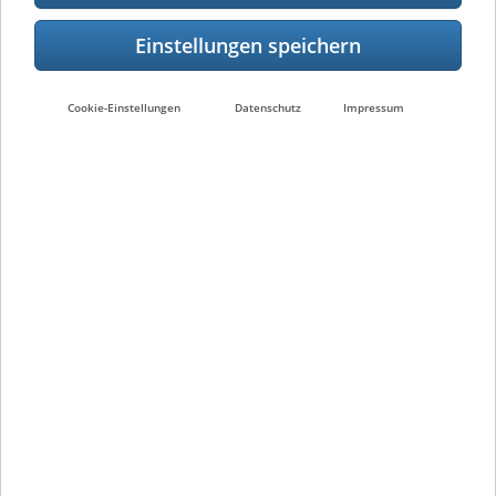
GmbH
Carl-Schurz-Str. 7
41460 Neuss
Deutschland
Cookie-Einstellungen
Datenschutz
Impressum
Tel: +49 2131 1245-0
E-Mail: info@toshibatec-tgis.com
Kontakt
Nachhaltigkeit
Karriere
Presse
Impressum
Nutzungsbedingungen
Datenschutzerklärung
Informationsmeldesystem für Geschäftspartner