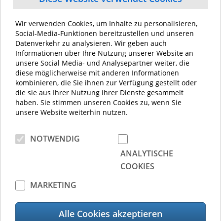
genommen und willige in die Speicherung und
Übermittlung meiner Daten zum Zwecke der
Beantwortung meiner Anfrage ein.
*
Wir verwenden Cookies, um Inhalte zu personalisieren,
Social-Media-Funktionen bereitzustellen und unseren
Datenverkehr zu analysieren. Wir geben auch
Informationen über Ihre Nutzung unserer Website an
unsere Social Media- und Analysepartner weiter, die
diese möglicherweise mit anderen Informationen
kombinieren, die Sie ihnen zur Verfügung gestellt oder
* Pflichtfeld
die sie aus Ihrer Nutzung ihrer Dienste gesammelt
haben. Sie stimmen unseren Cookies zu, wenn Sie
unsere Website weiterhin nutzen.
absenden
NOTWENDIG
ANALYTISCHE
Europäischer Hauptsitz von Toshiba Tec
COOKIES
MARKETING
Toshiba Tec Germany Imaging Systems
Alle Cookies akzeptieren