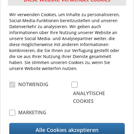
Wir verwenden Cookies, um Inhalte zu personalisieren,
Social-Media-Funktionen bereitzustellen und unseren
Umwelt
Datenverkehr zu analysieren. Wir geben auch
Informationen über Ihre Nutzung unserer Website an
Umweltzertifikate/-erklärungen
unsere Social Media- und Analysepartner weiter, die
diese möglicherweise mit anderen Informationen
kombinieren, die Sie ihnen zur Verfügung gestellt oder
die sie aus Ihrer Nutzung ihrer Dienste gesammelt
EU Data Act
haben. Sie stimmen unseren Cookies zu, wenn Sie
unsere Website weiterhin nutzen.
Informationen zur Datenverarbeitung gemäß
Artikel 3 EU Data Act
NOTWENDIG
ANALYTISCHE
COOKIES
EULA
MARKETING
Information über die rechtlichen
Alle Cookies akzeptieren
Bedingungen zur Nutzung einer Software