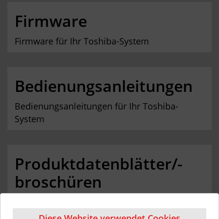
Firmware
Firmware für Ihr Toshiba-System
Bedienungsanleitungen
Bedienungsanleitungen für Ihr Toshiba-
System
Produktdatenblätter/-
broschüren
Produktbezogene Datenblätter und
Broschüren
Diese Website verwendet Cookies