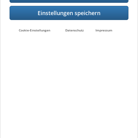
Cookie-Einstellungen
Datenschutz
Impressum
Kontakt
Nachhaltigkeit
Karriere
Presse
Impressum
Nutzungsbedingungen
Datenschutzerklärung
Informationsmeldesystem für Geschäftspartner