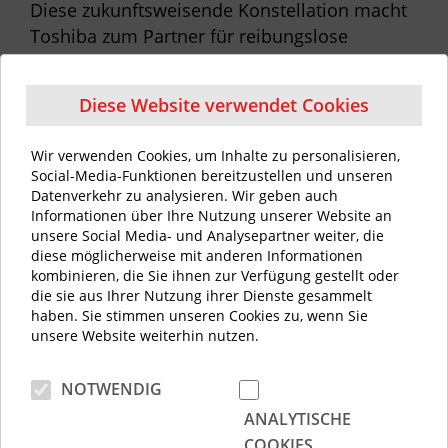
Diese zukunftsweisende Konstellation macht
Toshiba zum Partner für reibungslose
Abläufe. Investieren Sie in die Zukunft Ihres
Unternehmens und profitieren Sie von
Diese Website verwendet Cookies
unserer Erfahrung. Werden Sie jetzt Toshiba-
Vertriebspartner.
Wir verwenden Cookies, um Inhalte zu personalisieren,
Social-Media-Funktionen bereitzustellen und unseren
Datenverkehr zu analysieren. Wir geben auch
Informationen über Ihre Nutzung unserer Website an
unsere Social Media- und Analysepartner weiter, die
diese möglicherweise mit anderen Informationen
kombinieren, die Sie ihnen zur Verfügung gestellt oder
die sie aus Ihrer Nutzung ihrer Dienste gesammelt
haben. Sie stimmen unseren Cookies zu, wenn Sie
unsere Website weiterhin nutzen.
Gemeinsam sind wir
NOTWENDIG
erfolgreich!
ANALYTISCHE
COOKIES