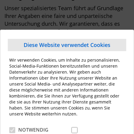
Unser spezialisiertes Team führt auf Grundlage
Ihrer Angaben eine faire und unparteiische
Untersuchung durch. Wir garantieren, dass es
keine Vergeltungsmaßnahmen gegen
Hinweisgeber gibt.
Diese Website verwendet Cookies
4. Fortschrittsberichte
Wir verwenden Cookies, um Inhalte zu personalisieren,
Wir halten Sie so weit wie möglich über den
Social-Media-Funktionen bereitzustellen und unseren
Fortschritt der Untersuchung auf dem Laufenden
Datenverkehr zu analysieren. Wir geben auch
und wahren während des gesamten Prozesses
Informationen über Ihre Nutzung unserer Website an
die Vertraulichkeit.
unsere Social Media- und Analysepartner weiter, die
diese möglicherweise mit anderen Informationen
5. Korrekturmaßnahmen
kombinieren, die Sie ihnen zur Verfügung gestellt oder
die sie aus Ihrer Nutzung ihrer Dienste gesammelt
Sollte sich die Unregelmäßigkeit bestätigen,
haben. Sie stimmen unseren Cookies zu, wenn Sie
ergreifen wir geeignete Korrekturmaßnahmen,
unsere Website weiterhin nutzen.
um das Problem zu beheben und zukünftige
Vorkommnisse zu verhindern.
NOTWENDIG