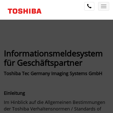
Informationsmeldesystem
für Geschäftspartner
Toshiba Tec Germany Imaging Systems GmbH
Einleitung
Im Hinblick auf die Allgemeinen Bestimmungen
der Toshiba Verhaltensnormen / Standards of