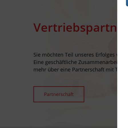
Vertriebspartne
Sie möchten Teil unseres Erfolges wer
Eine geschäftliche Zusammenarbeit lohn
mehr über eine Partnerschaft mit Tosh
Partnerschaft