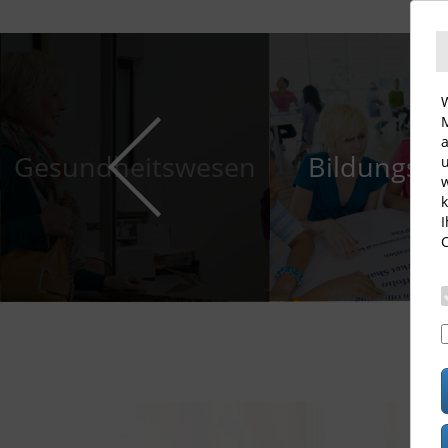
W
M
a
Gesundheitswesen
Bildungsw
u
w
k
I
C