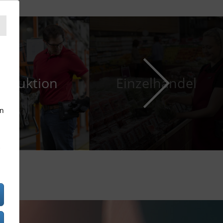
roduktion
Einzelhandel
en
S