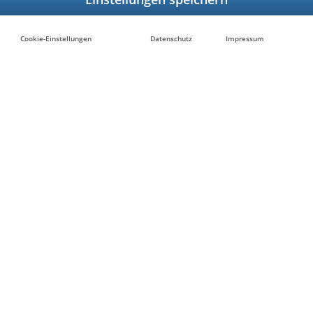
Cookie-Einstellungen
Datenschutz
Impressum
r werden
den?
t sich - erfahren Sie
iba.