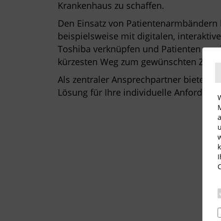
Krankenhaus zu schaffen.
Den Einsatz von Patientenarmbändern 
beispielsweise mit digitalen, interakt
Toshiba verknüpfen und Patienten sow
kürzesten Weg zum gewünschten Zielpu
Als zentraler Ansprechpartner bieten w
Lösung für Ihre individuelle Anforderun
W
M
a
u
w
k
I
C