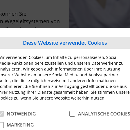
können Sie
iven Wegeleitsystemen von
ie Besuchern den
nkt anzeigen.
Diese Website verwendet Cookies
ir Ihnen die optimale
g.
ir verwenden Cookies, um Inhalte zu personalisieren, Social-
edia-Funktionen bereitzustellen und unseren Datenverkehr zu
nalysieren. Wir geben auch Informationen über Ihre Nutzung
nserer Website an unsere Social Media- und Analysepartner
eiter, die diese möglicherweise mit anderen Informationen
ombinieren, die Sie ihnen zur Verfügung gestellt oder die sie aus
hrer Nutzung ihrer Dienste gesammelt haben. Sie stimmen unser
Kommunikatio
ookies zu, wenn Sie unsere Website weiterhin nutzen.
mit Patienten
NOTWENDIG
ANALYTISCHE COOKIE
Lösungen
MARKETING