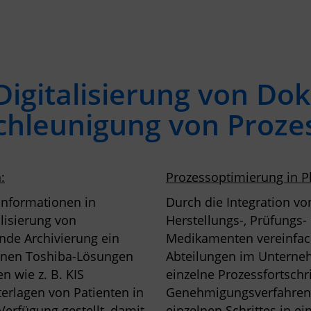
 Digitalisierung von D
chleunigung von Proze
:
Prozessoptimierung in
ninformationen in
Durch die Integration v
lisierung von
Herstellungs-, Prüfungs
de Archivierung ein
Medikamenten vereinfach
önnen Toshiba-Lösungen
Abteilungen im Unterne
 wie z. B. KIS
einzelne Prozessfortschri
rlagen von Patienten in
Genehmigungsverfahren i
 Verfügung gestellt, damit
einzelnen Schrittes in ei